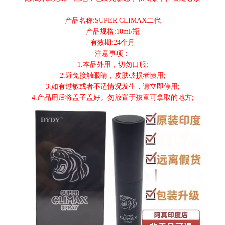
产品名称:SUPER CLIMAX二代
产品规格:10ml/瓶
有效期:24个月
注意事项：
1.本品外用，切勿口服;
2.避免接触眼睛，皮肤破损者慎用;
3.如有过敏或者不适情况发生，请立即停用;
4.产品用后将盖子盖好。勿放置于孩童可拿取的地方;