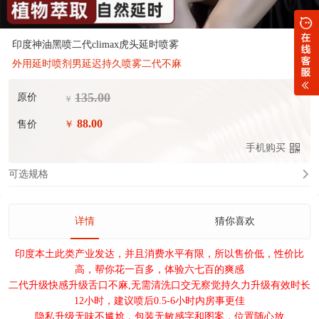
印度神油黑喷二代climax虎头延时喷雾
外用延时喷剂男延迟持久喷雾二代不麻
135.00
原价
￥
88.00
售价
￥
手机购买
可选规格
详情
猜你喜欢
印度本土此类产业发达，并且消费水平有限，所以售价低，性价比
高，帮你花一百多，体验六七百的爽感
二代升级快感升级舌口不麻,无需清洗口交无察觉持久力升级有效时长
12小时，建议喷后0.5-6小时内房事更佳
隐私升级无味不尴尬，包装无敏感字和图案，位置随心放