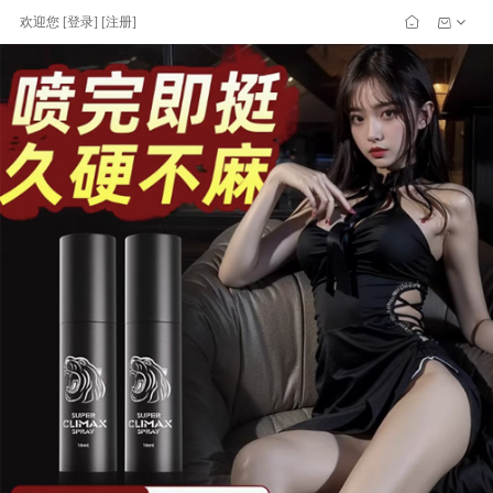
欢迎您
[
登录
] [
注册
]