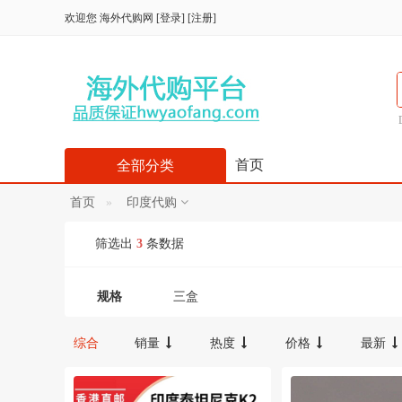
欢迎您
海外代购网
[
登录
] [
注册
]
首页
全部分类
首页
印度代购
筛选出
3
条数据
规格
三盒
综合
销量
热度
价格
最新