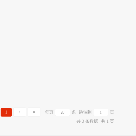
1
每页
条
跳转到
页
共 3 条数据
共 1 页