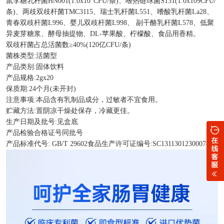
鼠李糖乳杆菌HN001(1.0x10"CFU/条)、嗜热链球菌S131(1.0x109CFU/
条)、两歧双歧杆菌TMC3115、瑞士乳杆菌L551、嗜酸乳杆菌La28、
青春双歧杆菌L996、婴儿双歧杆菌L998、 副干酪乳杆菌L578、低聚
异麦芽糖浆、酵母抽提物、DL-苹果酸、柠檬酸、食品用香精。
双歧杆菌占总活菌数≥40%(120亿CFU/条)
菌株类型:活菌型
产品类别:固体饮料
产品规格:2gx20
保质期:24个月(未开封)
注意事项:本品含有乳制品成分，过敏者不宜食用。
贮藏方法:置阴凉干燥处保存，冷藏更佳。
生产日期及批号:见盒底
产品检验合格证号同批号
产品标准代号: GB/T 29602食品生产许可证编号:SC13113012300078