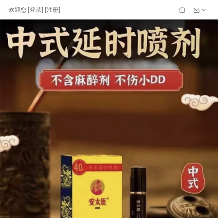
欢迎您
[
登录
] [
注册
]