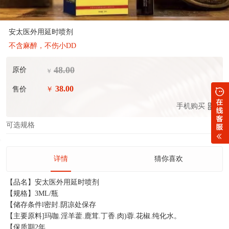
安太医外用延时喷剂
不含麻醉，不伤小DD
48.00
原价
￥
38.00
售价
￥
手机购买
可选规格
详情
猜你喜欢
【品名】安太医外用延时喷剂
【规格】3ML/瓶
【储存条件l密封.阴凉处保存
【主要原料]玛咖.淫羊藿.鹿茸.丁香.肉)蓉.花椒.纯化水。
【保质期2年