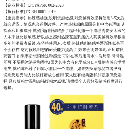
【企业标准】Q/CYAPSK 002-2020
【执行标准]T/CRH 0001-2019
【重要提示】热辣感越强,说明您越敏感,对您越有效坚持使用3-5次后
就会适应﹐情况也会得到改善。产生热辣感的原因是其中含有玛咖.肉
欢蓉和川椒成分,就如我们辣椒吃多了嘴巴刺痛一个道理需要安太医的
人本来就比较敏感,所以越是感到热辣甚至刺痛的人其实越有效果根据
多年的消费者反馈,在坚持使用3-5次后.热辣感刺痛感将逐渐降低甚至
不会存在,这时候说明您的耐受能力提高了.效果会明显体现,正所谓良
药苦口.如果事后想消除这种感觉.可以在事后用清水冲洗局部.降降温
即可.不要用沐浴露和香皂(因为其中含有化学成分).冲后刺痛感会慢慢
消失,就如嘴巴辣了用凉水漱口一个道理。如果热辣感徵弱或者没有,
说明您耐受能力比较好请放心使用.安太医有经典版和加强版供您选
择,经典版相对温和加强版相对威猛,请根据个人喜好及敏感程度进行
选择。