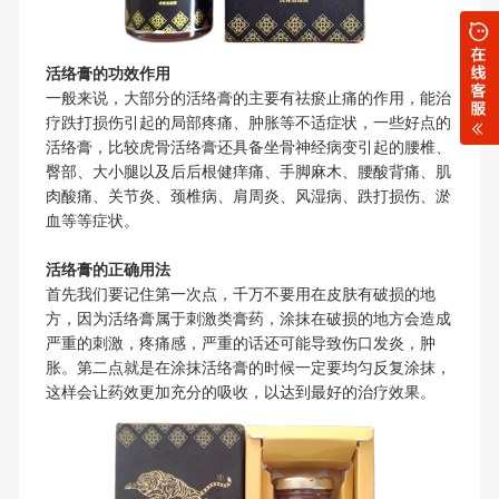
活络膏
的功效作用
一般来说，大部分的活络膏的主要有祛瘀止痛的作用，能治
疗跌打损伤引起的局部疼痛、肿胀等不适症状，一些好点的
活络膏，比较虎骨活络膏还具备坐骨神经病变引起的腰椎、
臀部、大小腿以及后后根健痒痛、手脚麻木、腰酸背痛、肌
肉酸痛、关节炎、颈椎病、肩周炎、风湿病、跌打损伤、淤
血等等症状。
活络膏的正确用法
首先我们要记住第一次点，千万不要用在皮肤有破损的地
方，因为活络膏属于刺激类膏药，涂抹在破损的地方会造成
严重的刺激，疼痛感，严重的话还可能导致伤口发炎，肿
胀。第二点就是在涂抹活络膏的时候一定要均匀反复涂抹，
这样会让药效更加充分的吸收，以达到最好的治疗效果。