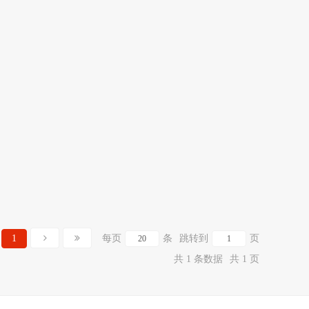
1
每页
条
跳转到
页
共 1 条数据
共 1 页