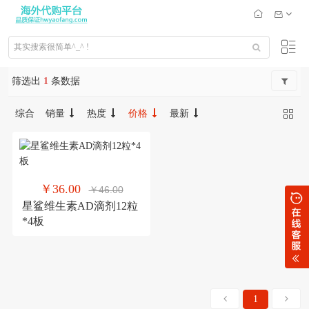
筛选出
1
条数据
综合
销量
热度
价格
最新
￥36.00
￥46.00
星鲨维生素AD滴剂12粒
*4板
1