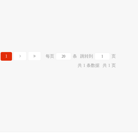
1
每页
条
跳转到
页
共 1 条数据
共 1 页