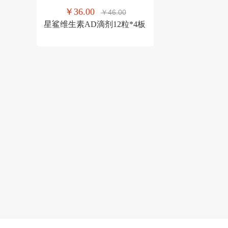
￥36.00
￥46.00
星鲨维生素AD滴剂12粒*4板