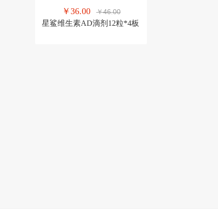
￥36.00
￥46.00
星鲨维生素AD滴剂12粒*4板