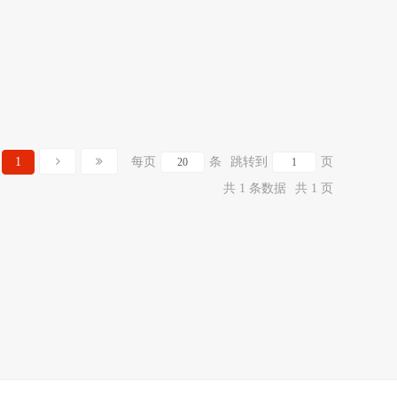
1
每页
条
跳转到
页
共 1 条数据
共 1 页