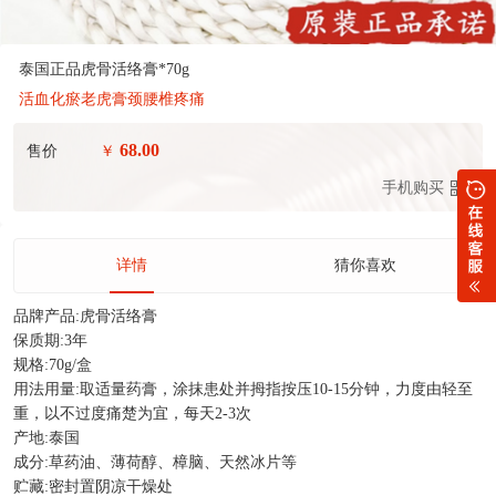
泰国正品虎骨活络膏*70g
活血化瘀老虎膏颈腰椎疼痛
68.00
售价
￥
手机购买
详情
猜你喜欢
品牌产品:虎骨活络膏
保质期:3年
规格:70g/盒
用法用量:取适量药膏，涂抹患处并拇指按压10-15分钟，力度由轻至
重，以不过度痛楚为宜，每天2-3次
产地:泰国
成分:草药油、薄荷醇、樟脑、天然冰片等
贮藏:密封置阴凉干燥处