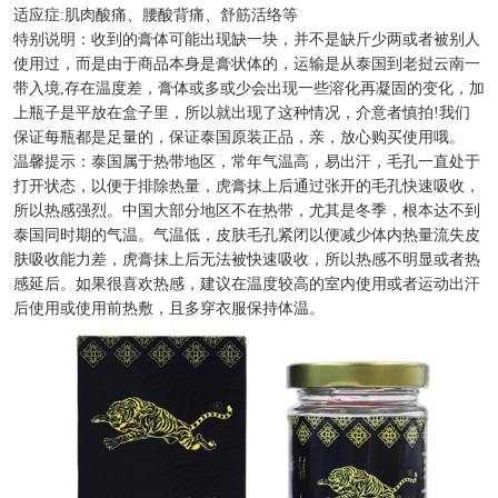
适应症:肌肉酸痛、腰酸背痛、舒筋活络等
特别说明：收到的膏体可能出现缺一块，并不是缺斤少两或者被别人
使用过，而是由于商品本身是膏状体的，运输是从泰国到老挝云南一
带入境,存在温度差，膏体或多或少会出现一些溶化再凝固的变化，加
上瓶子是平放在盒子里，所以就出现了这种情况，介意者慎拍!我们
保证每瓶都是足量的，保证泰国原装正品，亲，放心购买使用哦。
温馨提示：泰国属于热带地区，常年气温高，易出汗，毛孔一直处于
打开状态，以便于排除热量，虎膏抹上后通过张开的毛孔快速吸收，
所以热感强烈。中国大部分地区不在热带，尤其是冬季，根本达不到
泰国同时期的气温。气温低，皮肤毛孔紧闭以便减少体内热量流失皮
肤吸收能力差，虎膏抹上后无法被快速吸收，所以热感不明显或者热
感延后。如果很喜欢热感，建议在温度较高的室内使用或者运动出汗
后使用或使用前热敷，且多穿衣服保持体温。