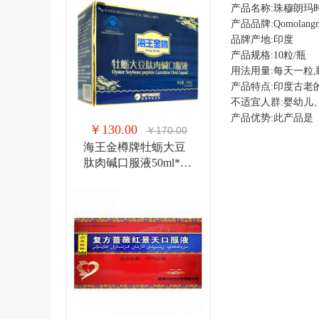
产品名称:珠穆朗玛
产品品牌:Qomolang
品牌产地:印度
产品规格:10粒/瓶
用法用量:每天一粒,
产品特点:印度古老
不适宜人群:婴幼儿
产品优势:此产品是
￥130.00
￥170.00
海王金樽牌牡蛎大豆
肽肉碱口服液50ml*8
瓶