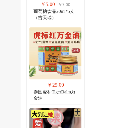
￥5.00
￥7.00
葡萄糖饮品20ml*5支
（吉天瑞）
￥25.00
泰国虎标TigerBalm万
金油