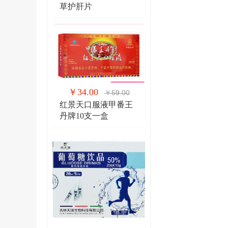
草护肝片
￥34.00
￥59.00
红景天口服液甲番王
丹牌10支一盒