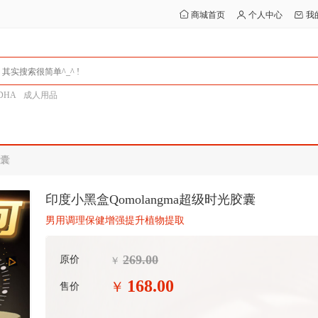
商城首页
个人中心
我
DHA
成人用品
胶囊
印度小黑盒Qomolangma超级时光胶囊
男用调理保健增强提升植物提取
269.00
原价
￥
168.00
￥
售价