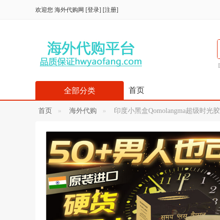
欢迎您
海外代购网
[
登录
] [
注册
]
首页
全部分类
首页
海外代购
印度小黑盒Qomolangma超级时光