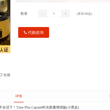
数量
-
+
(库存
100
盒)
代购咨询
收藏
详情
话下！Time Plus Capsule时光胶囊增强版(小黑盒)