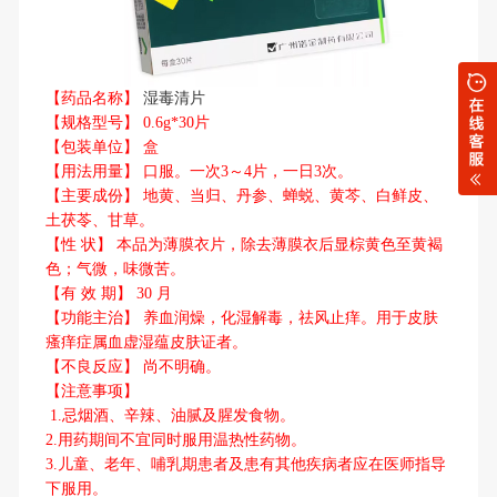
【药品名称】
湿毒清片
【规格型号】 0.6g*30片
【包装单位】 盒
【用法用量】 口服。一次3～4片，一日3次。
【主要成份】 地黄、当归、丹参、蝉蜕、黄芩、白鲜皮、
土茯苓、甘草。
【性 状】 本品为薄膜衣片，除去薄膜衣后显棕黄色至黄褐
色；气微，味微苦。
【有 效 期】 30 月
【功能主治】 养血润燥，化湿解毒，祛风止痒。用于皮肤
瘙痒症属血虚湿蕴皮肤证者。
【不良反应】 尚不明确。
【注意事项】
1.忌烟酒、辛辣、油腻及腥发食物。
2.用药期间不宜同时服用温热性药物。
3.儿童、老年、哺乳期患者及患有其他疾病者应在医师指导
下服用。