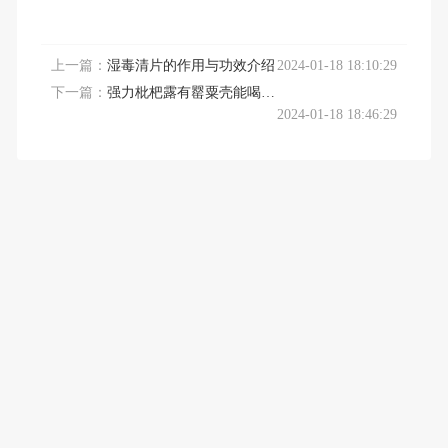
上一篇：
湿毒清片的作用与功效介绍
2024-01-18 18:10:29
下一篇：
强力枇杷露有罂粟壳能喝吗？真相在这里！
2024-01-18 18:46:29
Powered by
v6.2.0
Shop
XO
蜀ICP备2023027893号-1
预包装食品经营备案
电子营业执照亮照