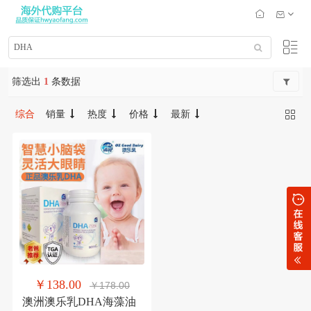
筛选出
1
条数据
综合
销量
热度
价格
最新
￥138.00
￥178.00
澳洲澳乐乳DHA海藻油